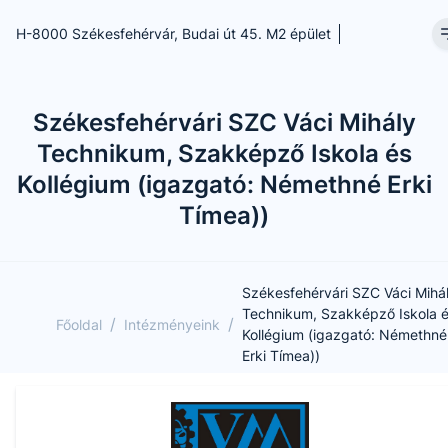
H-8000 Székesfehérvár, Budai út 45. M2 épület
Székesfehérvári SZC Váci Mihály
Technikum, Szakképző Iskola és
Kollégium (igazgató: Némethné Erki
Tímea))
Székesfehérvári SZC Váci Mihá
Technikum, Szakképző Iskola 
/
/
Főoldal
Intézményeink
Kollégium (igazgató: Némethné
Erki Tímea))