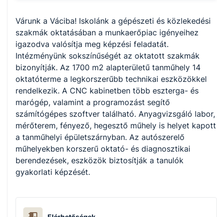
Várunk a Váciba! Iskolánk a gépészeti és közlekedési 
szakmák oktatásában a munkaerőpiac igényeihez 
igazodva valósítja meg képzési feladatát. 
Intézményünk sokszínűségét az oktatott szakmák 
bizonyítják. Az 1700 m2 alapterületű tanműhely 14 
oktatóterme a legkorszerűbb technikai eszközökkel 
rendelkezik. A CNC kabinetben több eszterga- és 
marógép, valamint a programozást segítő 
számítógépes szoftver található. Anyagvizsgáló labor, 
mérőterem, fényező, hegesztő műhely is helyet kapott 
a tanműhelyi épületszárnyban. Az autószerelő 
műhelyekben korszerű oktató- és diagnosztikai 
berendezések, eszközök biztosítják a tanulók 
gyakorlati képzését.
Elérhetőségek