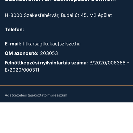
H-8000 Székesfehérvár, Budai út 45. M2 épület
Telefon:
E-mail:
titkarsag[kukac]szfszc.hu
OM azonosító:
203053
Felnőttképzési nyilvántartás száma:
B/2020/006368 -
E/2020/000311
Adatkezelési tájékoztató
Impresszum