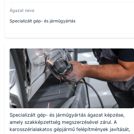
Ágazat neve
Specializált gép- és járműgyártás
Szakmajegyzék száma
407161911
Képzés időtartama
3 év
Választható szakmairányok:
Specializált gép- és járműgyártás ágazat képzése,
Nem válaszható
amely szakképzettség megszerzésével zárul. A
karosszérialakatos gépjármű felépítmények javítását,