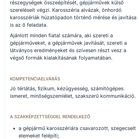
KKK/PTT
részegységek összeépítését, gépjárművek külső
KKK letöltése (pdf)
szereléseit végzi. Karosszéria alvázak, önhordó
PTT letöltése (pdf)
karosszériák húzatópadon történő mérése és javítása
is az ő feladata.
Okleveles technikusképzés
Ajánlott minden fiatal számára, aki szereti a
gépjárműveket, a gépjárművek javítását, szereti a
Nem
látványos eredményeket és szívesen részt vesz a
végső formák kialakításának folyamatában.
A képzést indító intézményeink
KOMPETENCIAELVÁRÁS
Jó térlátás, ﬁzikum, kézügyesség, számítógépes
Székesfehérvári SZC Váci Mihály Technikum, Szakképző
ismeret, minőségszemlélet, szakszerű kommunikáció.
Iskola és Kollégium (igazgató: Némethné Erki Tímea))
A SZAKKÉPZETTSÉGGEL RENDELKEZŐ
a gépjármű karosszériára csavarozott, szegecselt
elemeket felépíti;