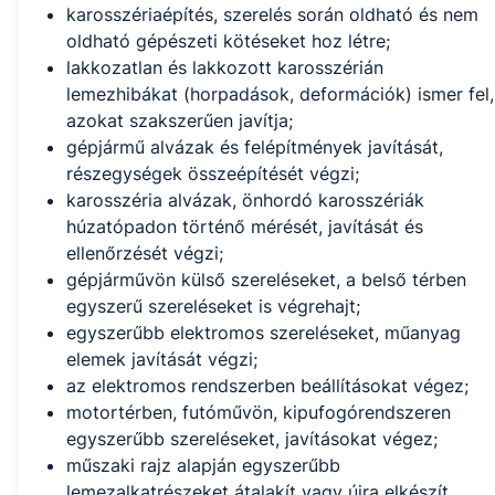
karosszériaépítés, szerelés során oldható és nem
oldható gépészeti kötéseket hoz létre;
lakkozatlan és lakkozott karosszérián
lemezhibákat (horpadások, deformációk) ismer fel,
azokat szakszerűen javítja;
gépjármű alvázak és felépítmények javítását,
részegységek összeépítését végzi;
karosszéria alvázak, önhordó karosszériák
húzatópadon történő mérését, javítását és
ellenőrzését végzi;
gépjárművön külső szereléseket, a belső térben
egyszerű szereléseket is végrehajt;
egyszerűbb elektromos szereléseket, műanyag
elemek javítását végzi;
az elektromos rendszerben beállításokat végez;
motortérben, futóművön, kipufogórendszeren
egyszerűbb szereléseket, javításokat végez;
műszaki rajz alapján egyszerűbb
lemezalkatrészeket átalakít vagy újra elkészít.