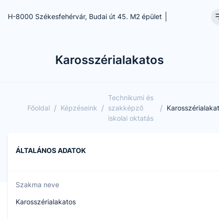
H-8000 Székesfehérvár, Budai út 45. M2 épület
Karosszérialakatos
Technikumi és
/
/
/
Főoldal
Képzéseink
szakképző
Karosszérialaka
iskolai oktatás
ÁLTALÁNOS ADATOK
Szakma neve
Karosszérialakatos