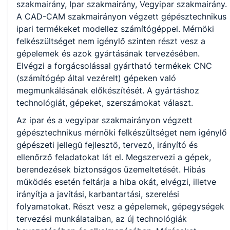
szakmairány, Ipar szakmairány, Vegyipar szakmairány.
A CAD-CAM szakmairányon végzett gépésztechnikus
KKK/PTT
ipari termékeket modellez számítógéppel. Mérnöki
KKK letöltése (pdf)
felkészültséget nem igénylő szinten részt vesz a
PTT letöltése (pdf)
gépelemek és azok gyártásának tervezésében.
Elvégzi a forgácsolással gyártható termékek CNC
Okleveles technikusképzés
(számítógép által vezérelt) gépeken való
megmunkálásának előkészítését. A gyártáshoz
Nem
technológiát, gépeket, szerszámokat választ.
Az ipar és a vegyipar szakmairányon végzett
gépésztechnikus mérnöki felkészültséget nem igénylő
A képzést indító intézményeink
gépészeti jellegű fejlesztő, tervező, irányító és
ellenőrző feladatokat lát el. Megszervezi a gépek,
berendezések biztonságos üzemeltetését. Hibás
Székesfehérvári SZC Perczel Mór Technikum, Szakképző
működés esetén feltárja a hiba okát, elvégzi, illetve
Iskola és Kollégium (igazgató: Vendég Szabolcs)
irányítja a javítási, karbantartási, szerelési
folyamatokat. Részt vesz a gépelemek, gépegységek
Székesfehérvári SZC Vajda János Technikum (igazgatói
tervezési munkálataiban, az új technológiák
jogkörben elj.igh: Gyuricza Zsuzsanna)