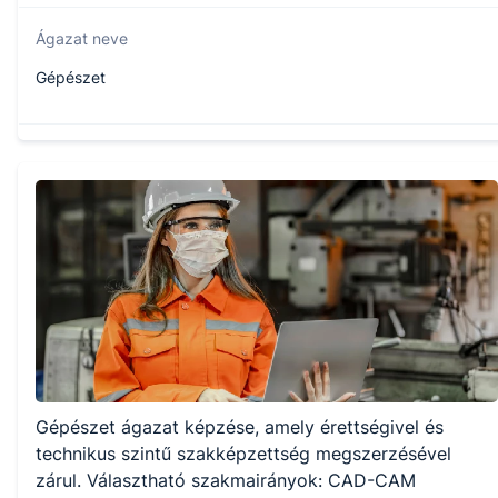
Ágazat neve
Gépészet
Szakmajegyzék száma
507151005
Képzés időtartama
5 év
Választható szakmairányok:
Gépészet ágazat képzése, amely érettségivel és
CAD-CAM
Ipar
technikus szintű szakképzettség megszerzésével
Vegyipar
zárul. Választható szakmairányok: CAD-CAM