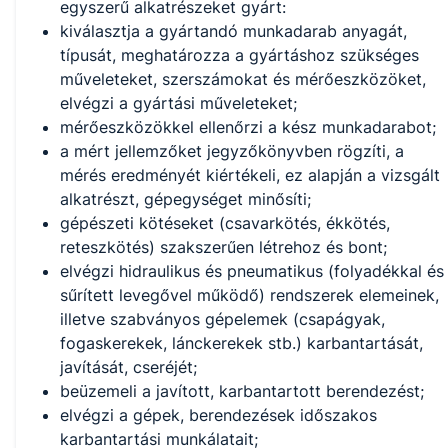
egyszerű alkatrészeket gyárt:
kiválasztja a gyártandó munkadarab anyagát,
típusát, meghatározza a gyártáshoz szükséges
műveleteket, szerszámokat és mérőeszközöket,
elvégzi a gyártási műveleteket;
mérőeszközökkel ellenőrzi a kész munkadarabot;
a mért jellemzőket jegyzőkönyvben rögzíti, a
mérés eredményét kiértékeli, ez alapján a vizsgált
alkatrészt, gépegységet minősíti;
gépészeti kötéseket (csavarkötés, ékkötés,
reteszkötés) szakszerűen létrehoz és bont;
elvégzi hidraulikus és pneumatikus (folyadékkal és
sűrített levegővel működő) rendszerek elemeinek,
illetve szabványos gépelemek (csapágyak,
fogaskerekek, lánckerekek stb.) karbantartását,
javítását, cseréjét;
beüzemeli a javított, karbantartott berendezést;
elvégzi a gépek, berendezések időszakos
karbantartási munkálatait;