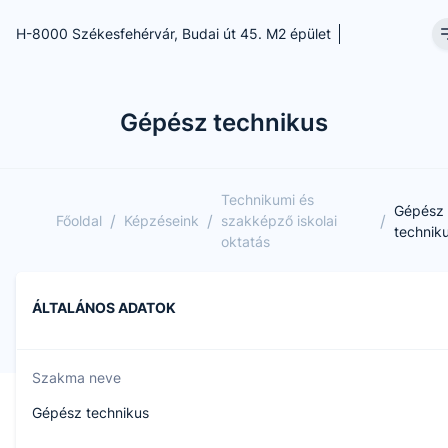
H-8000 Székesfehérvár, Budai út 45. M2 épület
Gépész technikus
Technikumi és
Gépész
/
/
/
Főoldal
Képzéseink
szakképző iskolai
technik
oktatás
ÁLTALÁNOS ADATOK
Szakma neve
Gépész technikus