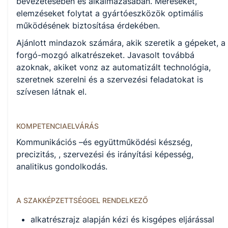
bevezetésében és alkalmazásában. Méréseket,
elemzéseket folytat a gyártóeszközök optimális
Székesfehérvári SZC Váci Mihály Technikum, Szakképző
működésének biztosítása érdekében.
Iskola és Kollégium (igazgató: Némethné Erki Tímea))
Ajánlott mindazok számára, akik szeretik a gépeket, a
forgó-mozgó alkatrészeket. Javasolt továbbá
azoknak, akiket vonz az automatizált technológia,
szeretnek szerelni és a szervezési feladatokat is
szívesen látnak el.
KOMPETENCIAELVÁRÁS
Kommunikációs –és együttműködési készség,
precizitás, , szervezési és irányítási képesség,
analitikus gondolkodás.
A SZAKKÉPZETTSÉGGEL RENDELKEZŐ
alkatrészrajz alapján kézi és kisgépes eljárással