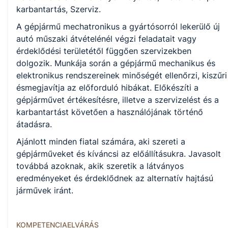
karbantartás, Szerviz.
KKK/PTT
A gépjármű mechatronikus a gyártósorról lekerülő új
KKK letöltése (pdf)
autó műszaki átvételénél végzi feladatait vagy
PTT letöltése (pdf)
érdeklődési területétől függően szervizekben
dolgozik. Munkája során a gépjármű mechanikus és
elektronikus rendszereinek minőségét ellenőrzi, kiszűri
Okleveles technikusképzés
ésmegjavítja az előforduló hibákat. Előkészíti a
Nem
gépjárművet értékesítésre, illetve a szervizelést és a
karbantartást követően a használójának történő
átadásra.
A képzést indító intézményeink
Ajánlott minden fiatal számára, aki szereti a
gépjárműveket és kíváncsi az előállításukra. Javasolt
továbbá azoknak, akik szeretik a látványos
Székesfehérvári SZC Váci Mihály Technikum, Szakképző
eredményeket és érdeklődnek az alternatív hajtású
Iskola és Kollégium (igazgató: Némethné Erki Tímea))
járművek iránt.
KOMPETENCIAELVÁRÁS