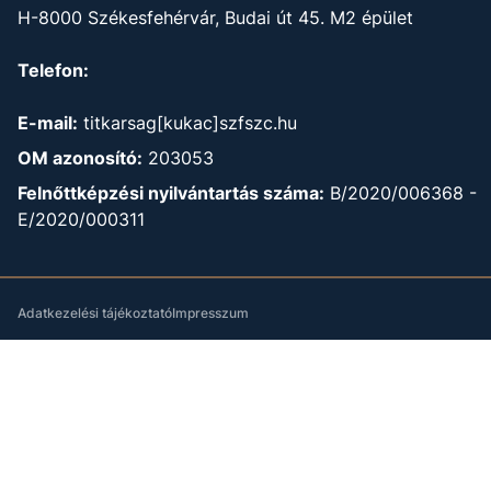
H-8000 Székesfehérvár, Budai út 45. M2 épület
Telefon:
E-mail:
titkarsag[kukac]szfszc.hu
OM azonosító:
203053
Felnőttképzési nyilvántartás száma:
B/2020/006368 -
E/2020/000311
Adatkezelési tájékoztató
Impresszum