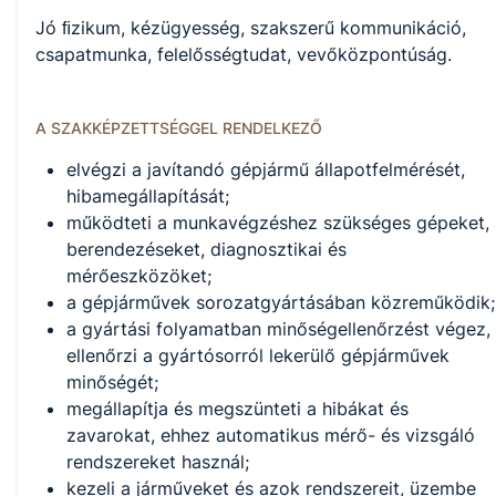
Jó ﬁzikum, kézügyesség, szakszerű kommunikáció,
csapatmunka, felelősségtudat, vevőközpontúság.
A SZAKKÉPZETTSÉGGEL RENDELKEZŐ
elvégzi a javítandó gépjármű állapotfelmérését,
hibamegállapítását;
működteti a munkavégzéshez szükséges gépeket,
berendezéseket, diagnosztikai és
mérőeszközöket;
a gépjárművek sorozatgyártásában közreműködik;
a gyártási folyamatban minőségellenőrzést végez,
ellenőrzi a gyártósorról lekerülő gépjárművek
minőségét;
megállapítja és megszünteti a hibákat és
zavarokat, ehhez automatikus mérő- és vizsgáló
rendszereket használ;
kezeli a járműveket és azok rendszereit, üzembe