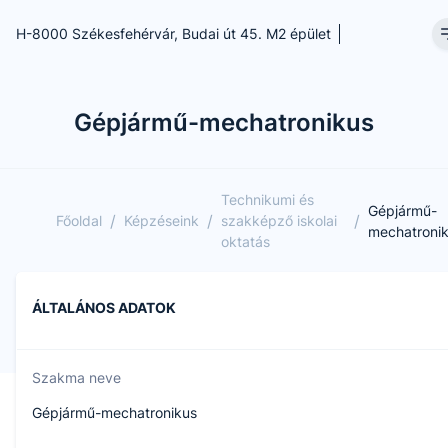
H-8000 Székesfehérvár, Budai út 45. M2 épület
Gépjármű-mechatronikus
Technikumi és
Gépjármű-
/
/
/
Főoldal
Képzéseink
szakképző iskolai
mechatroni
oktatás
ÁLTALÁNOS ADATOK
Szakma neve
Gépjármű-mechatronikus