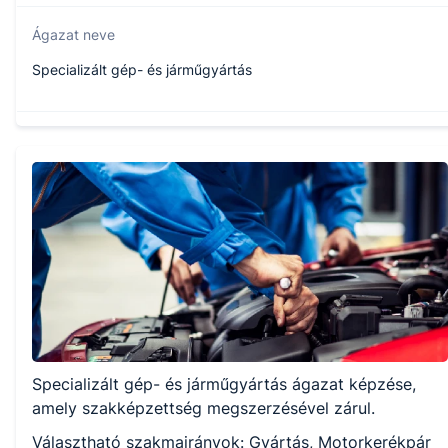
Ágazat neve
Specializált gép- és járműgyártás
Szakmajegyzék száma
407161905
Képzés időtartama
3 év
Választható szakmairányok:
Specializált gép- és járműgyártás ágazat képzése,
Gyártás
Motorkerékpár karbantartás
amely szakképzettség megszerzésével zárul.
Szerviz
Választható szakmairányok: Gyártás, Motorkerékpár