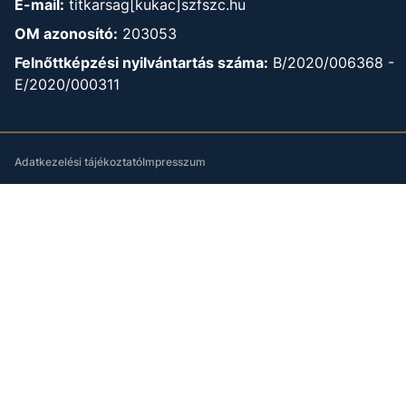
E-mail:
titkarsag[kukac]szfszc.hu
OM azonosító:
203053
Felnőttképzési nyilvántartás száma:
B/2020/006368 -
E/2020/000311
Adatkezelési tájékoztató
Impresszum