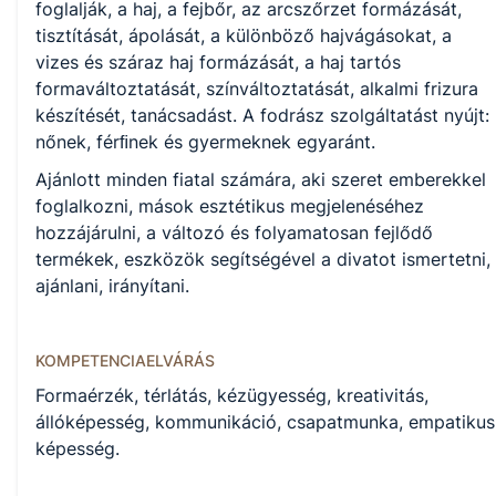
KKK/PTT
foglalják, a haj, a fejbőr, az arcszőrzet formázását,
KKK letöltése (pdf)
tisztítását, ápolását, a különböző hajvágásokat, a
PTT letöltése (pdf)
vizes és száraz haj formázását, a haj tartós
formaváltoztatását, színváltoztatását, alkalmi frizura
készítését, tanácsadást. A fodrász szolgáltatást nyújt:
Okleveles technikusképzés
nőnek, férﬁnek és gyermeknek egyaránt.
Nem
Ajánlott minden fiatal számára, aki szeret emberekkel
foglalkozni, mások esztétikus megjelenéséhez
hozzájárulni, a változó és folyamatosan fejlődő
A képzést indító intézményeink
termékek, eszközök segítségével a divatot ismertetni,
ajánlani, irányítani.
KOMPETENCIAELVÁRÁS
Formaérzék, térlátás, kézügyesség, kreativitás,
állóképesség, kommunikáció, csapatmunka, empatikus
képesség.