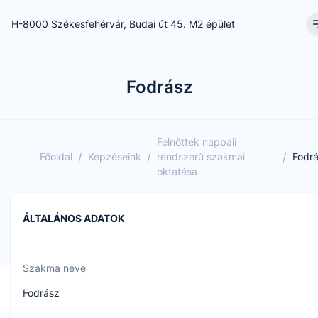
H-8000 Székesfehérvár, Budai út 45. M2 épület
Fodrász
Felnőttek nappali
/
/
/
Főoldal
Képzéseink
rendszerű szakmai
Fodr
oktatása
ÁLTALÁNOS ADATOK
Szakma neve
Fodrász