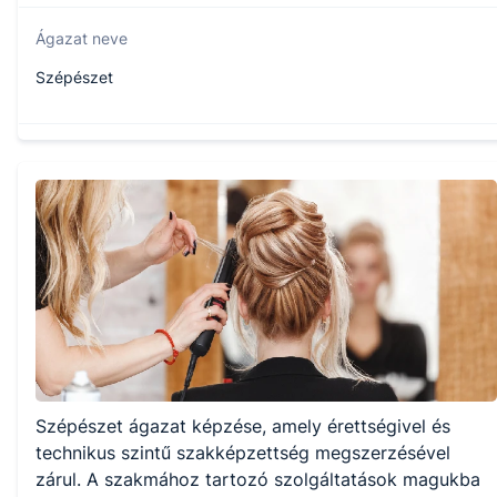
Ágazat neve
Szépészet
Szakmajegyzék száma
510122101
Képzés időtartama
5 év
Választható szakmairányok:
Szépészet ágazat képzése, amely érettségivel és
Nem válaszható
technikus szintű szakképzettség megszerzésével
zárul. A szakmához tartozó szolgáltatások magukba