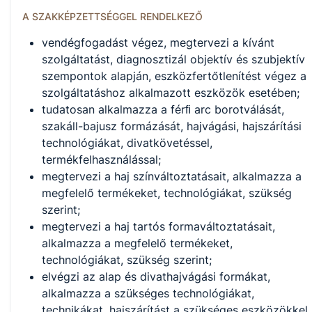
A SZAKKÉPZETTSÉGGEL RENDELKEZŐ
vendégfogadást végez, megtervezi a kívánt
szolgáltatást, diagnosztizál objektív és szubjektív
szempontok alapján, eszközfertőtlenítést végez a
szolgáltatáshoz alkalmazott eszközök esetében;
tudatosan alkalmazza a férﬁ arc borotválását,
szakáll-bajusz formázását, hajvágási, hajszárítási
technológiákat, divatkövetéssel,
termékfelhasználással;
megtervezi a haj színváltoztatásait, alkalmazza a
megfelelő termékeket, technológiákat, szükség
szerint;
megtervezi a haj tartós formaváltoztatásait,
alkalmazza a megfelelő termékeket,
technológiákat, szükség szerint;
elvégzi az alap és divathajvágási formákat,
alkalmazza a szükséges technológiákat,
technikákat, hajszárítást a szükséges eszközökkel,