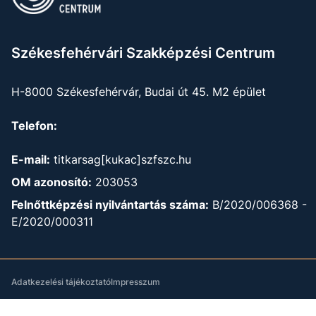
Székesfehérvári Szakképzési Centrum
H-8000 Székesfehérvár, Budai út 45. M2 épület
Telefon:
E-mail:
titkarsag[kukac]szfszc.hu
OM azonosító:
203053
Felnőttképzési nyilvántartás száma:
B/2020/006368 -
E/2020/000311
Adatkezelési tájékoztató
Impresszum