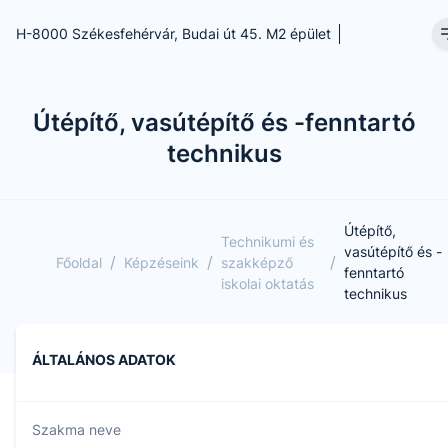
H-8000 Székesfehérvár, Budai út 45. M2 épület
Útépítő, vasútépítő és -fenntartó
technikus
Útépítő,
Technikumi és
vasútépítő és -
/
/
/
Főoldal
Képzéseink
szakképző
fenntartó
iskolai oktatás
technikus
ÁLTALÁNOS ADATOK
Szakma neve