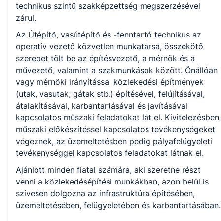
technikus szintű szakképzettség megszerzésével
zárul.
KKK/PTT
Az Útépítő, vasútépítő és -fenntartó technikus az
KKK letöltése (pdf)
operatív vezető közvetlen munkatársa, összekötő
PTT letöltése (pdf)
szerepet tölt be az építésvezető, a mérnök és a
művezető, valamint a szakmunkások között. Önállóan
Okleveles technikusképzés
vagy mérnöki irányítással közlekedési építmények
(utak, vasutak, gátak stb.) építésével, felújításával,
Nem
átalakításával, karbantartásával és javításával
kapcsolatos műszaki feladatokat lát el. Kivitelezésben
műszaki előkészítéssel kapcsolatos tevékenységeket
A képzést indító intézményeink
végeznek, az üzemeltetésben pedig pályafelügyeleti
tevékenységgel kapcsolatos feladatokat látnak el.
Ajánlott minden fiatal számára, aki szeretne részt
Székesfehérvári SZC Jáky József Technikum (igazgató: Dr.
venni a közlekedésépítési munkákban, azon belül is
Oroszné Stefánkó Éva)
szívesen dolgozna az infrastruktúra építésében,
üzemeltetésében, felügyeletében és karbantartásában.