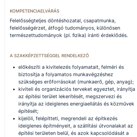
KOMPETENCIAELVÁRÁS
Felelősségteljes döntéshozatal, csapatmunka,
felelősségérzet, átfogó tudományos, különösen
természettudományok (pl. ﬁzika) iránti érdeklődés.
A SZAKKÉPZETTSÉGGEL RENDELKEZŐ
előkészíti a kivitelezés folyamatait, felméri és
biztosítja a folyamatos munkavégzéshez
szükséges erőforrásokat (munkaerő, gép, anyag);
kiviteli és organizációs terveket egyeztet, irányítja
az építési terület lekerítését, megszervezi és
irányítja az ideiglenes energiaellátás és közművek
építését;
kijelöli, felépítteti, megrendeli az építkezés
ideiglenes építményeit, a szállítási útvonalakat az
építési területen belül, és azok kapcsolódását a