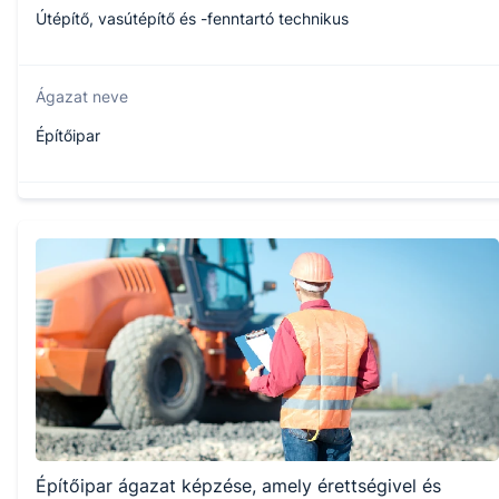
Útépítő, vasútépítő és -fenntartó technikus
Ágazat neve
Építőipar
Szakmajegyzék száma
507320616
Képzés időtartama
5 év
Választható szakmairányok:
Építőipar ágazat képzése, amely érettségivel és
Nem válaszható