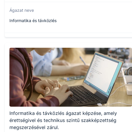
Ágazat neve
Informatika és távközlés
Szakmajegyzék száma
506131203
Képzés időtartama
5 év
Választható szakmairányok:
Informatika és távközlés ágazat képzése, amely
Nem válaszható
érettségivel és technikus szintű szakképzettség
megszerzésével zárul.