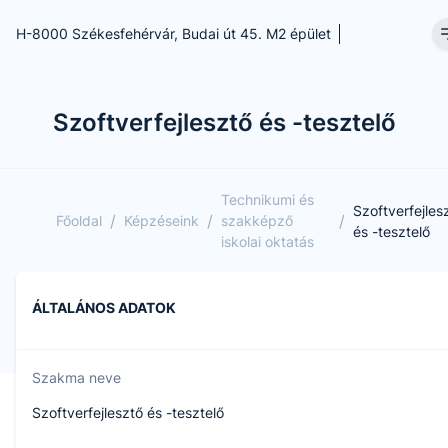
H-8000 Székesfehérvár, Budai út 45. M2 épület
Szoftverfejlesztő és -tesztelő
Technikumi és
Szoftverfejles
/
/
/
Főoldal
Képzéseink
szakképző
és -tesztelő
iskolai oktatás
ÁLTALÁNOS ADATOK
Szakma neve
Szoftverfejlesztő és -tesztelő