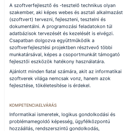
KKK/PTT
A szoftverfejlesztő és -tesztelő technikus olyan
KKK letöltése (pdf)
szakember, aki képes webes és asztali alkalmazást
PTT letöltése (pdf)
(szoftvert) tervezni, fejleszteni, tesztelni és
dokumentálni. A programozási feladatokon túl
Okleveles technikusképzés
adatbázisok tervezését és kezelését is elvégzi.
Csapatban dolgozva együttműködik a
Igen
szoftverfejlesztési projektben résztvevő többi
munkatársával, képes a csoportmunkát támogató
fejlesztői eszközök hatékony használatára.
A képzést indító intézményeink
Ajánlott minden ﬁatal számára, akit az informatikai
szoftverek világa nemcsak vonz, hanem azok
fejlesztése, tökéletesítése is érdekel.
Székesfehérvári SZC Széchenyi István Műszaki Technikum
(igazgató: Gulyás Zoltán)
KOMPETENCIAELVÁRÁS
Székesfehérvári SZC Hunyadi Mátyás Technikum (igazgató:
Informatikai ismeretek, logikus gondolkodási és
Nagy László)
problémamegoldó képesség, ügyfélközpontú
hozzáállás, rendszerszintű gondolkodás,