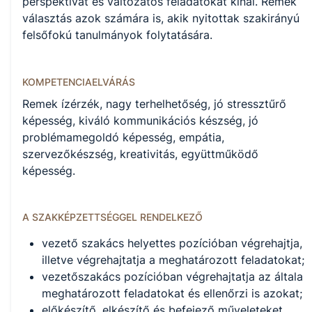
perspektívát és változatos feladatokat kínál. Remek
választás azok számára is, akik nyitottak szakirányú
felsőfokú tanulmányok folytatására.
KOMPETENCIAELVÁRÁS
Remek ízérzék, nagy terhelhetőség, jó stressztűrő
képesség, kiváló kommunikációs készség, jó
problémamegoldó képesség, empátia,
szervezőkészség, kreativitás, együttműködő
képesség.
A SZAKKÉPZETTSÉGGEL RENDELKEZŐ
vezető szakács helyettes pozícióban végrehajtja,
illetve végrehajtatja a meghatározott feladatokat;
vezetőszakács pozícióban végrehajtatja az általa
meghatározott feladatokat és ellenőrzi is azokat;
előkészítő, elkészítő és befejező műveleteket