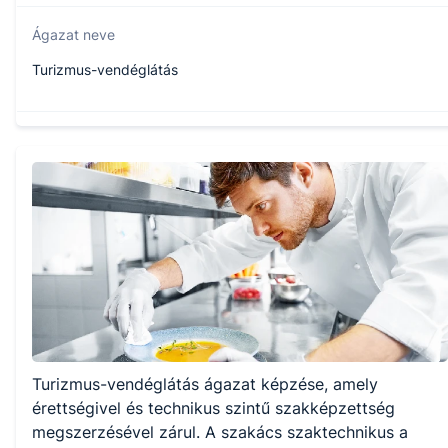
Ágazat neve
Turizmus-vendéglátás
Szakmajegyzék száma
510132306
Képzés időtartama
5 év
Választható szakmairányok:
Turizmus-vendéglátás ágazat képzése, amely
Nem válaszható
érettségivel és technikus szintű szakképzettség
megszerzésével zárul. A szakács szaktechnikus a