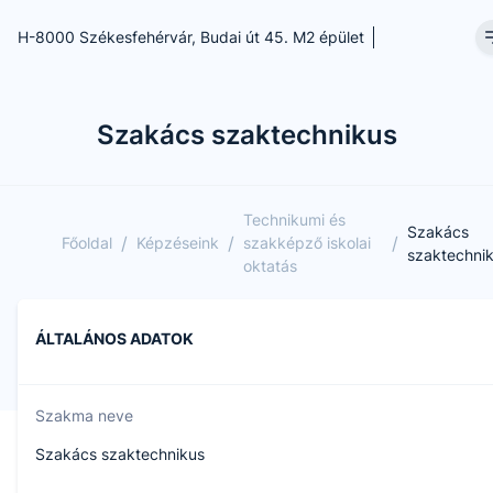
H-8000 Székesfehérvár, Budai út 45. M2 épület
Szakács szaktechnikus
Technikumi és
Szakács
/
/
/
Főoldal
Képzéseink
szakképző iskolai
szaktechni
oktatás
ÁLTALÁNOS ADATOK
Szakma neve
Szakács szaktechnikus