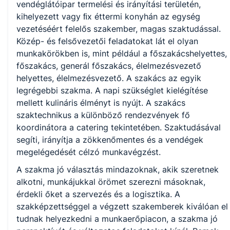
KKK/PTT
vendéglátóipar termelési és irányítási területén,
KKK letöltése (pdf)
kihelyezett vagy ﬁx éttermi konyhán az egység
PTT letöltése (pdf)
vezetéséért felelős szakember, magas szaktudással.
Közép- és felsővezetői feladatokat lát el olyan
munkakörökben is, mint például a főszakácshelyettes,
Okleveles technikusképzés
főszakács, generál főszakács, élelmezésvezető
Nem
helyettes, élelmezésvezető. A szakács az egyik
legrégebbi szakma. A napi szükséglet kielégítése
mellett kulináris élményt is nyújt. A szakács
szaktechnikus a különböző rendezvények fő
A képzést indító intézményeink
koordinátora a catering tekintetében. Szaktudásával
segíti, irányítja a zökkenőmentes és a vendégek
megelégedését célzó munkavégzést.
Székesfehérvári SZC Deák Ferenc Technikum és Szakképző
Iskola (igazgató: Bánfalvi Róbert)
A szakma jó választás mindazoknak, akik szeretnek
alkotni, munkájukkal örömet szerezni másoknak,
érdekli őket a szervezés és a logisztika. A
szakképzettséggel a végzett szakemberek kiválóan el
tudnak helyezkedni a munkaerőpiacon, a szakma jó