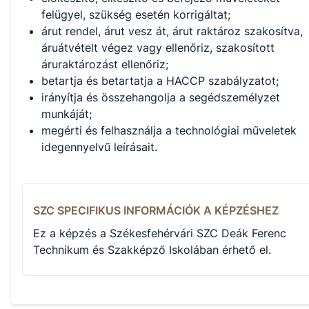
felügyel, szükség esetén korrigáltat;
árut rendel, árut vesz át, árut raktároz szakosítva,
áruátvételt végez vagy ellenőriz, szakosított
áruraktározást ellenőriz;
betartja és betartatja a HACCP szabályzatot;
irányítja és összehangolja a segédszemélyzet
munkáját;
megérti és felhasználja a technológiai műveletek
idegennyelvű leírásait.
SZC SPECIFIKUS INFORMÁCIÓK A KÉPZÉSHEZ
Ez a képzés a Székesfehérvári SZC Deák Ferenc
Technikum és Szakképző Iskolában érhető el.