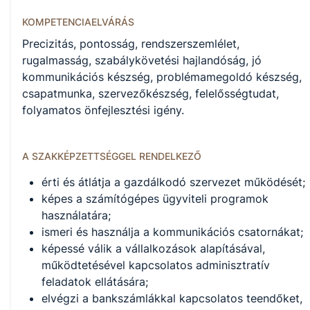
KOMPETENCIAELVÁRÁS
Precizitás, pontosság, rendszerszemlélet,
rugalmasság, szabálykövetési hajlandóság, jó
kommunikációs készség, problémamegoldó készség,
csapatmunka, szervezőkészség, felelősségtudat,
folyamatos önfejlesztési igény.
A SZAKKÉPZETTSÉGGEL RENDELKEZŐ
érti és átlátja a gazdálkodó szervezet működését;
képes a számítógépes ügyviteli programok
használatára;
ismeri és használja a kommunikációs csatornákat;
képessé válik a vállalkozások alapításával,
működtetésével kapcsolatos adminisztratív
feladatok ellátására;
elvégzi a bankszámlákkal kapcsolatos teendőket,