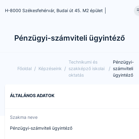
H-8000 Székesfehérvár, Budai út 45. M2 épület
Pénzügyi-számviteli ügyintéző
Technikumi és
Pénzügyi-
/
/
/
Főoldal
Képzéseink
szakképző iskolai
számviteli
oktatás
ügyintéző
ÁLTALÁNOS ADATOK
Szakma neve
Pénzügyi-számviteli ügyintéző