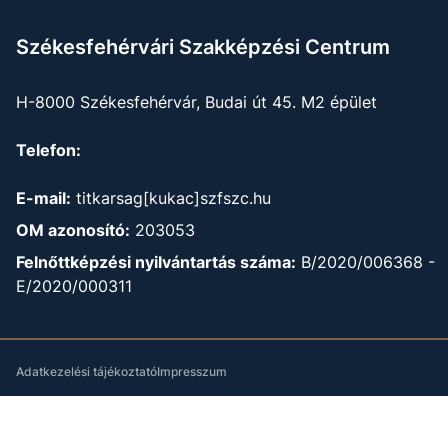
Székesfehérvári Szakképzési Centrum
H-8000 Székesfehérvár, Budai út 45. M2 épület
Telefon:
E-mail:
titkarsag[kukac]szfszc.hu
OM azonosító:
203053
Felnőttképzési nyilvántartás száma:
B/2020/006368 -
E/2020/000311
Adatkezelési tájékoztató
Impresszum