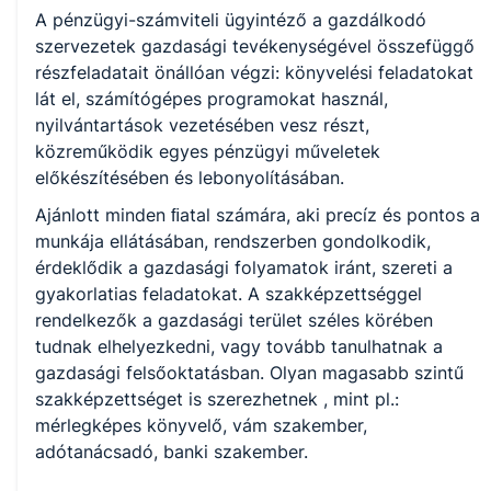
KKK/PTT
A pénzügyi-számviteli ügyintéző a gazdálkodó
KKK letöltése (pdf)
szervezetek gazdasági tevékenységével összefüggő
PTT letöltése (pdf)
részfeladatait önállóan végzi: könyvelési feladatokat
lát el, számítógépes programokat használ,
Okleveles technikusképzés
nyilvántartások vezetésében vesz részt,
közreműködik egyes pénzügyi műveletek
Nem
előkészítésében és lebonyolításában.
Ajánlott minden ﬁatal számára, aki precíz és pontos a
munkája ellátásában, rendszerben gondolkodik,
A képzést indító intézményeink
érdeklődik a gazdasági folyamatok iránt, szereti a
gyakorlatias feladatokat. A szakképzettséggel
rendelkezők a gazdasági terület széles körében
Székesfehérvári SZC I.István Technikum (igazgató: Lovász
tudnak elhelyezkedni, vagy tovább tanulhatnak a
Katalin)
gazdasági felsőoktatásban. Olyan magasabb szintű
szakképzettséget is szerezhetnek , mint pl.:
mérlegképes könyvelő, vám szakember,
adótanácsadó, banki szakember.