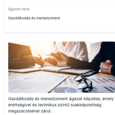
Ágazat neve
Gazdálkodás és menedzsment
Szakmajegyzék száma
504110901
Képzés időtartama
5 év
Választható szakmairányok:
Gazdálkodás és menedzsment ágazat képzése, amely
Nem válaszható
érettségivel és technikus szintű szakképzettség
megszerzésével zárul.