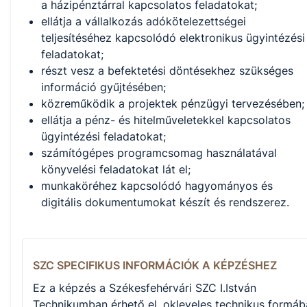
a házipénztárral kapcsolatos feladatokat;
ellátja a vállalkozás adókötelezettségei
teljesítéséhez kapcsolódó elektronikus ügyintézési
feladatokat;
részt vesz a befektetési döntésekhez szükséges
információ gyűjtésében;
közreműködik a projektek pénzügyi tervezésében;
ellátja a pénz- és hitelműveletekkel kapcsolatos
ügyintézési feladatokat;
számítógépes programcsomag használatával
könyvelési feladatokat lát el;
munkaköréhez kapcsolódó hagyományos és
digitális dokumentumokat készít és rendszerez.
SZC SPECIFIKUS INFORMÁCIÓK A KÉPZÉSHEZ
Ez a képzés a Székesfehérvári SZC I.István
Technikumban érhető el, okleveles technikus formáb