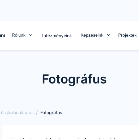
rum
Rólunk
Képzéseink
Projektek
Intézményeink
Fotográfus
/
 iskolai oktatás
Fotográfus