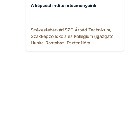
A képzést indító intézményeink
Székesfehérvári SZC Árpád Technikum,
Szakképző Iskola és Kollégium (igazgató:
Hunka-Rostaházi Eszter Nóra)