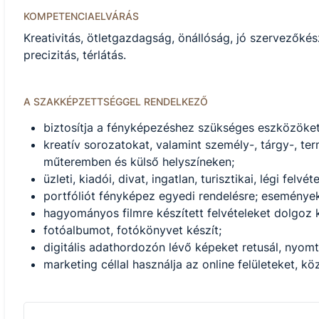
KOMPETENCIAELVÁRÁS
Kreativitás, ötletgazdagság, önállóság, jó szervezőké
precizitás, térlátás.
A SZAKKÉPZETTSÉGGEL RENDELKEZŐ
biztosítja a fényképezéshez szükséges eszközöket 
kreatív sorozatokat, valamint személy-, tárgy-, ter
műteremben és külső helyszíneken;
üzleti, kiadói, divat, ingatlan, turisztikai, légi felvét
portfóliót fényképez egyedi rendelésre; eseménye
hagyományos filmre készített felvételeket dolgoz k
fotóalbumot, fotókönyvet készít;
digitális adathordozón lévő képeket retusál, nyomt
marketing céllal használja az online felületeket, k