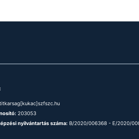
:
titkarsag[kukac]szfszc.hu
osító:
203053
képzési nyilvántartás száma:
B/2020/006368 - E/2020/00