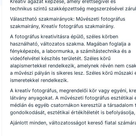
Kreatív ágazat képzése, amely érettségivel és
technikus szintű szakképzettség megszerzésével zárul
Választható szakmairányok: Művészeti fotográfus
szakmairány, Kreatív fotográfus szakmairány.
A fotográfus kreativitásra épülő, széles körben
használható, változatos szakma. Magában foglalja a
fényképezés, a labormunka, a számítástechnika és a
videófelvétel készítés területét. Széles körű
alapismertekkel rendelkezik, amelynek révén nem csak
a művészi pályán is sikeres lesz. Széles körű műszaki é
ismeretekkel rendelkezik.
A kreatív fotográfus, megrendelői kör vagy egyéni, kre
látvány anyagokat. A művészeti fotográfus esztétikai 
médián és egyéb csatornákon keresztül a társadalom tá
gondolkodását, esztétikai értékítéletét is befolyásolja, f
Ajánlott minden, változatosságot kereső fiatal számára,