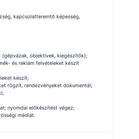
szség, kapcsolatteremtő képesség,
(gépvázak, objektívek, kiegészítők);
mék- és reklám felvételeket készít
eleket készít;
ket rögzít, rendezvényeket dokumentál;
i;
at; nyomdai előkészítést végez;
özösségi médiát.