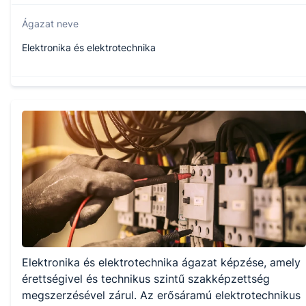
Ágazat neve
Elektronika és elektrotechnika
Szakmajegyzék száma
507130404
Képzés időtartama
5 év
Választható szakmairányok:
Elektronika és elektrotechnika ágazat képzése, amely
Nem válaszható
érettségivel és technikus szintű szakképzettség
megszerzésével zárul. Az erősáramú elektrotechnikus