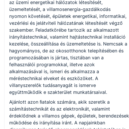
KKK/PTT
az üzemi energetikai hálózatok létesítését,
KKK letöltése (pdf)
üzemeltetését, a villamosenergia-gazdálkodás
PTT letöltése (pdf)
nyomon követését, épületek energetikai, informatikai,
vezérlési és jelátviteli hálózatának létesítését végző
szakember. Feladatkörébe tartozik az alkalmazott
Okleveles technikusképzés
irányítástechnikai, valamint hajtástechnikai installáció
Nem
kezelése, összeállítása és üzemeltetése is. Nemcsak a
hagyományos, de az okosotthonok telepítésében és
programozásában is jártas, tisztában van a
felhasználói programokkal, illetve azok
A képzést indító intézményeink
alkalmazásával is, ismeri és alkalmazza a
méréstechnikai elveket és eszközöket. A
villanyszerelők tudásanyagát is ismerve
Székesfehérvári SZC Árpád Technikum, Szakképző Iskola és
Kollégium (igazgató: Hunka-Rostaházi Eszter Nóra)
együttműködik e szakterület munkatársaival.
Ajánlott azon ﬁatalok számára, akik szeretik a
számítástechnikát és az elektronikát, valamint
érdeklődnek a villamos gépek, épületek, berendezések
működése és irányítása iránt. A napjainkban