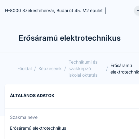
H-8000 Székesfehérvár, Budai út 45. M2 épület
Erősáramú elektrotechnikus
Technikumi és
Erősáramú
/
/
/
Főoldal
Képzéseink
szakképző
elektrotechni
iskolai oktatás
ÁLTALÁNOS ADATOK
Szakma neve
Erősáramú elektrotechnikus