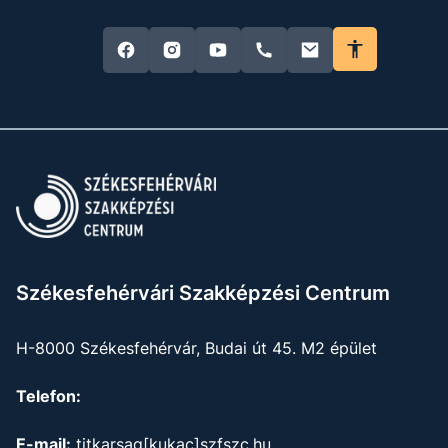
Székesfehérvári Szakképzési Centrum
H-8000 Székesfehérvár, Budai út 45. M2 épület
Telefon:
E-mail:
titkarsag[kukac]szfszc.hu