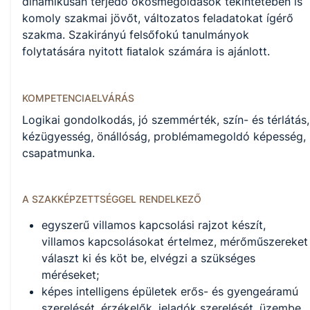
dinamikusan terjedő okosmegoldások tekintetében is
komoly szakmai jövőt, változatos feladatokat ígérő
szakma. Szakirányú felsőfokú tanulmányok
folytatására nyitott ﬁatalok számára is ajánlott.
KOMPETENCIAELVÁRÁS
Logikai gondolkodás, jó szemmérték, szín- és térlátás,
kézügyesség, önállóság, problémamegoldó képesség,
csapatmunka.
A SZAKKÉPZETTSÉGGEL RENDELKEZŐ
egyszerű villamos kapcsolási rajzot készít,
villamos kapcsolásokat értelmez, mérőműszereket
választ ki és köt be, elvégzi a szükséges
méréseket;
képes intelligens épületek erős- és gyengeáramú
szerelését, érzékelők, jeladók szerelését, üzembe