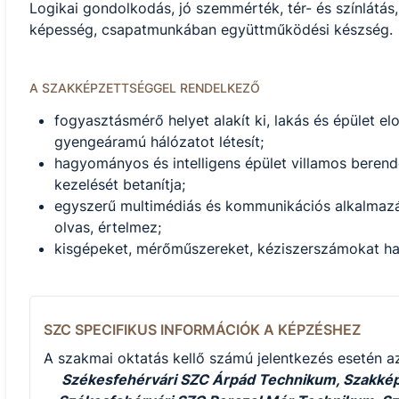
Logikai gondolkodás, jó szemmérték, tér- és színlátá
képesség, csapatmunkában együttműködési készség.
A SZAKKÉPZETTSÉGGEL RENDELKEZŐ
fogyasztásmérő helyet alakít ki, lakás és épület el
gyengeáramú hálózatot létesít;
hagyományos és intelligens épület villamos berendez
kezelését betanítja;
egyszerű multimédiás és kommunikációs alkalmazás
olvas, értelmez;
kisgépeket, mérőműszereket, kéziszerszámokat has
SZC SPECIFIKUS INFORMÁCIÓK A KÉPZÉSHEZ
A szakmai oktatás kellő számú jelentkezés esetén az
Székesfehérvári SZC Árpád Technikum, Szakképz