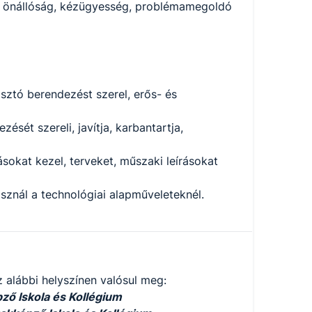
s, önállóság, kézügyesség, problémamegoldó
osztó berendezést szerel, erős- és
ését szereli, javítja, karbantartja,
okat kezel, terveket, műszaki leírásokat
znál a technológiai alapműveleteknél.
 alábbi helyszínen valósul meg:
ő Iskola és Kollégium