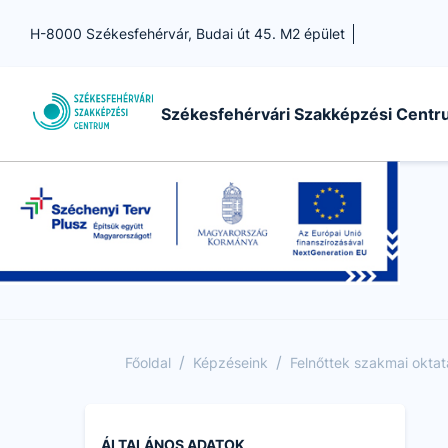
H-8000 Székesfehérvár, Budai út 45. M2 épület
Székesfehérvári Szakképzési Cent
/
/
Főoldal
Képzéseink
Felnőttek szakmai okta
ÁLTALÁNOS ADATOK