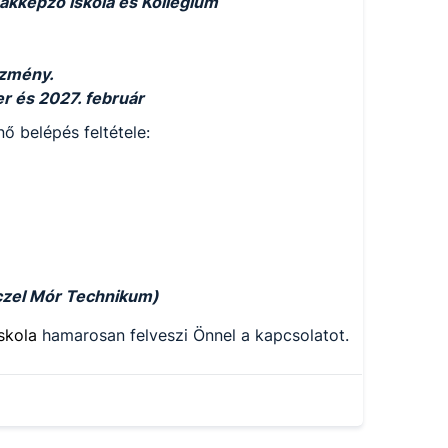
kképző Iskola és Kollégium
ézmény.
 és 2027. február
ő belépés feltétele:
czel Mór Technikum)
iskola
hamarosan felveszi Önnel a kapcsolatot.