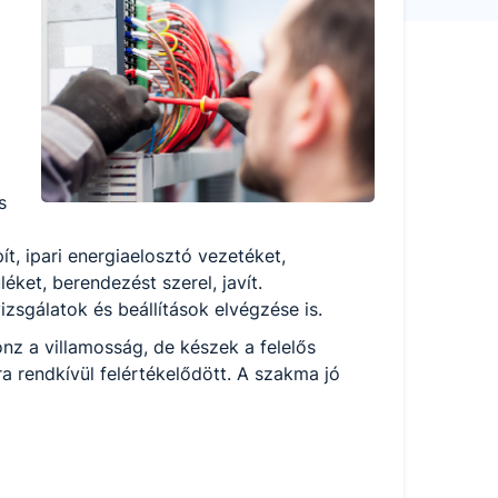
s
t, ipari energiaelosztó vezetéket,
ket, berendezést szerel, javít.
izsgálatok és beállítások elvégzése is.
nz a villamosság, de készek a felelős
 rendkívül felértékelődött. A szakma jó