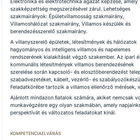
Elektronika és elektrotechnika ágazat képzése, amely
szakképzettség megszerzésével zárul. Lehetséges
szakmairányok: Épületvillamosság szakmairány,
Villamoshálózat szakmairány, Villamos készülék és
berendezésszerelő szakmairány.
A villanyszerelő épületek, létesítmények és hálózatok
hagyományos és intelligens villamos és napelemes
rendszerének kialakítását végző szakember. Az ipari é
kommunális létesítmények villamos berendezésének
szerelése során kapcsoló- és elosztóberendezést telepí
szabadvezetéket, kábelt, vezérlő- és szabályozókészülé
Feladatkörébe tartozik a villamos ellenőrző mérések, v
Ajánlott mindazon ﬁatalok számára, akiket nemcsak vo
munkavégzésre egy olyan szakmában, amely napjainkra
perspektívát és változatos feladatokat kínál.
KOMPETENCIAELVÁRÁS