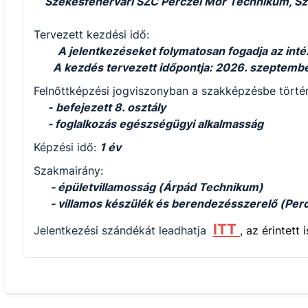
Székesfehérvári SZC Perczel Mór Technikum, Sza
Tervezett kezdési idő:
A jelentkezéseket folymatosan fogadja az int
A kezdés tervezett időpontja: 2026. szeptember
Felnőttképzési jogviszonyban a szakképzésbe történ
-
befejezett 8. osztály
- foglalkozás egészségügyi alkalmasság
Képzési idő:
1 év
Szakmairány:
- épületvillamosság (Árpád Technikum)
- villamos készülék és berendezésszerelő (Per
ITT
Jelentkezési szándékát leadhatja
, az érintett 