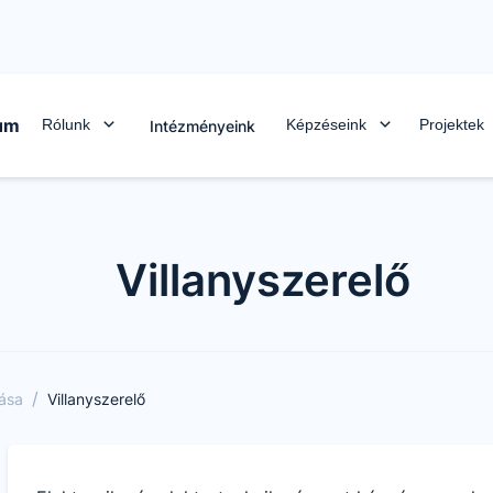
rum
Rólunk
Képzéseink
Projektek
Intézményeink
Villanyszerelő
/
tása
Villanyszerelő