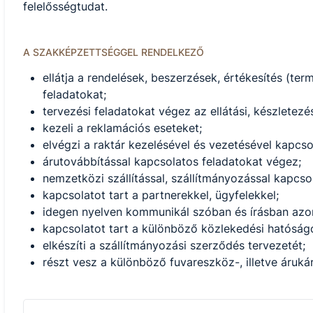
felelősségtudat.
A SZAKKÉPZETTSÉGGEL RENDELKEZŐ
ellátja a rendelések, beszerzések, értékesítés (ter
feladatokat;
tervezési feladatokat végez az ellátási, készletezé
kezeli a reklamációs eseteket;
elvégzi a raktár kezelésével és vezetésével kapcso
árutovábbítással kapcsolatos feladatokat végez;
nemzetközi szállítással, szállítmányozással kapcs
kapcsolatot tart a partnerekkel, ügyfelekkel;
idegen nyelven kommunikál szóban és írásban azo
kapcsolatot tart a különböző közlekedési hatóságo
elkészíti a szállítmányozási szerződés tervezetét;
részt vesz a különböző fuvareszköz-, illetve árukár