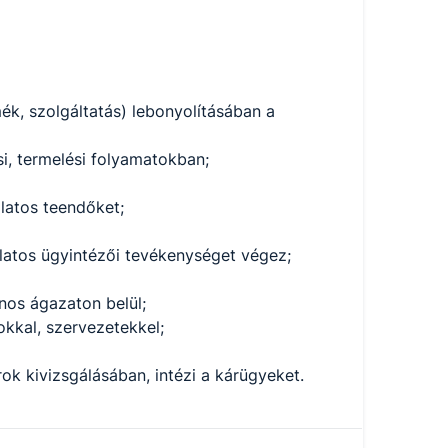
mék, szolgáltatás) lebonyolításában a
si, termelési folyamatokban;
latos teendőket;
olatos ügyintézői tevékenységet végez;
nos ágazaton belül;
kkal, szervezetekkel;
ok kivizsgálásában, intézi a kárügyeket.