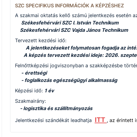
SZC SPECIFIKUS INFORMÁCIÓK A KÉPZÉSHEZ
A szakmai oktatás kellő számú jelentkezés esetén az
Székesfehérvári SZC I. István Technikum
Székesfehérvári SZC Vajda János Technikum
Tervezett kezdési idő:
A jelentkezéseket folymatosan fogadja az int
A képzés tervezett kezdési ideje: 2026. szept
Felnőttképzési jogviszonyban a szakképzésbe történ
-
érettségi
- foglalkozás egészségügyi alkalmasság
Képzési idő:
1 év
Szakmairány:
- logisztika és szállítmányozás
ITT
Jelentkezési szándékát leadhatja
, az érintett 