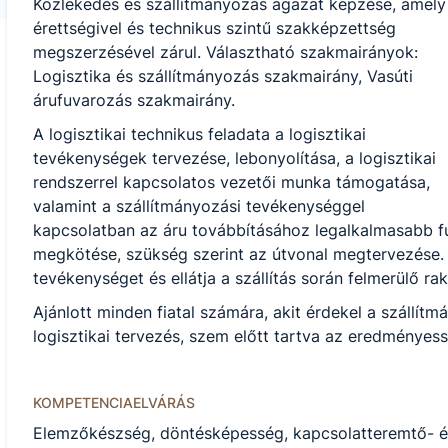
Közlekedés és szállítmányozás ágazat képzése, amely
érettségivel és technikus szintű szakképzettség
megszerzésével zárul. Választható szakmairányok:
Logisztika és szállítmányozás szakmairány, Vasúti
árufuvarozás szakmairány.
A logisztikai technikus feladata a logisztikai
tevékenységek tervezése, lebonyolítása, a logisztikai
rendszerrel kapcsolatos vezetői munka támogatása,
valamint a szállítmányozási tevékenységgel
kapcsolatban az áru továbbításához legalkalmasabb f
megkötése, szükség szerint az útvonal megtervezése. 
tevékenységet és ellátja a szállítás során felmerülő rak
Ajánlott minden fiatal számára, akit érdekel a szállí
logisztikai tervezés, szem előtt tartva az eredményes
KOMPETENCIAELVÁRÁS
Elemzőkészség, döntésképesség, kapcsolatteremtő- és