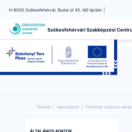
H-8000 Székesfehérvár, Budai út 45. M2 épület
Székesfehérvári Szakképzési Cent
/
/
Főoldal
Képzéseink
Felnőttek szakmai okta
ÁLTALÁNOS ADATOK