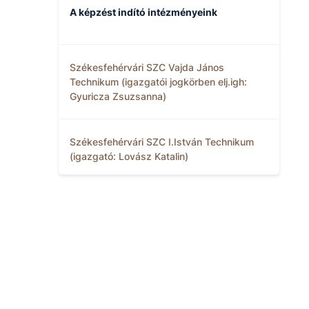
A képzést indító intézményeink
Székesfehérvári SZC Vajda János
Technikum (igazgatói jogkörben elj.igh:
Gyuricza Zsuzsanna)
Székesfehérvári SZC I.István Technikum
(igazgató: Lovász Katalin)