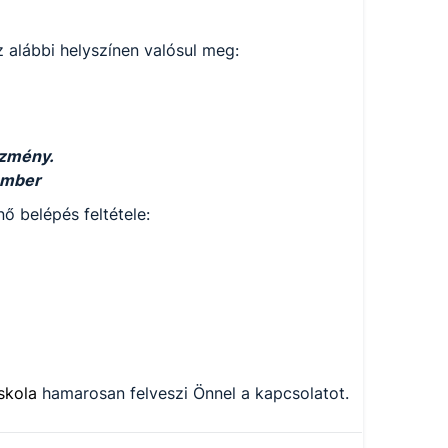
 alábbi helyszínen valósul meg:
ézmény.
ember
ő belépés feltétele:
iskola
hamarosan felveszi Önnel a kapcsolatot.