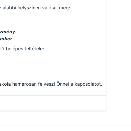
 alábbi helyszínen valósul meg:
ézmény.
ember
ő belépés feltétele:
iskola
hamarosan felveszi Önnel a kapcsolatot.