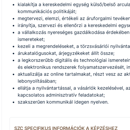
kialakítja a kereskedelmi egység külső/belső arculat
kommunikációs politikáját;
megtervezi, elemzi, értékeli az áruforgalmi tevéke
irányítja, szervezi és ellenőrzi a kereskedelmi eg
a vállalkozás nyereséges gazdálkodása érdekében 
ismereteket;
kezeli a megrendeléseket, a törzsvásárlói nyilvánt
árukatalógusokat, árjegyzékeket állít össze;
a legkorszerűbb digitális és technológiai ismeretei
és elektronikus rendszerek folyamatszervezését, i
aktualizálja az online tartalmakat, részt vesz az ak
lebonyolításában;
ellátja a nyilvántartással, a vásárlók kezelésével,
kapcsolatos adminisztratív feladatokat;
szakszerűen kommunikál idegen nyelven.
SZC SPECIFIKUS INFORMÁCIÓK A KÉPZÉSHEZ