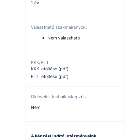
1 év
Választható szakmairányok:
Nem válaszható
KKK/PTT
KKK letöltése (pdf)
PTT letöltése (pdf)
Okleveles technikusképzés
Nem
A képzést indító intézményeink