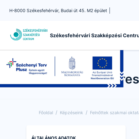
H-8000 Székesfehérvár, Budai út 45. M2 épület
Székesfehérvári Szakképzési Cent
Keres
/
/
Főoldal
Képzéseink
Felnőttek szakmai okta
ÁLTALÁNOS ADATOK