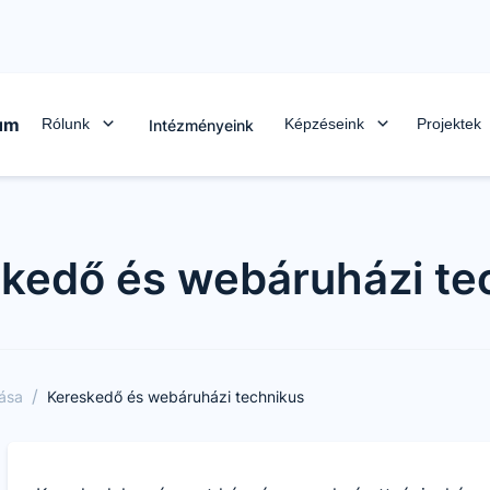
rum
Rólunk
Képzéseink
Projektek
Intézményeink
kedő és webáruházi te
/
tása
Kereskedő és webáruházi technikus