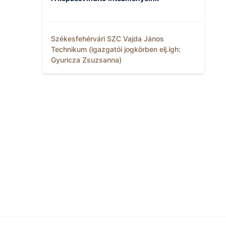
Székesfehérvári SZC Vajda János
Technikum (igazgatói jogkörben elj.igh:
Gyuricza Zsuzsanna)