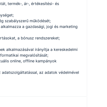
át, termék-, ár-, értékesítési- és
nységet;
ység szabályszerű működését;
alkalmazza a gazdasági, jogi és marketing
artásokat, a bónusz rendszereket;
nek alkalmazásával irányítja a kereskedelmi
nformatikai megvalósítását;
tuális online, offline kampányok
 az adatszolgáltatással, az adatok védelmével