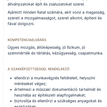
PTT letöltése (pdf)
állványzatokat épít és zsaluzatokat szerel.
Ajánlott minden ﬁatal számára, akit vonz a magasság,
Okleveles technikusképzés
szereti a mozgalmasságot, szeret alkotni, építeni és
fával dolgozni.
Nem
KOMPETENCIAELVÁRÁS
A képzést indító intézményeink
Ügyes mozgás, állóképesség, jó ﬁzikum, jó
szemmérték és térlátás, kézügyesség, csapatmunka.
Székesfehérvári SZC Vörösmarty Mihály Technikum és
Szakképző Iskola (igazgató: Kenyeres-Pozsár Ágnes)
A SZAKKÉPZETTSÉGGEL RENDELKEZŐ
ellenőrzi a munkavégzés feltételeit, helyszíni
méréseket végez;
értelmezi a műszaki dokumentáció tartalmát és
használja az építészeti alapfogalmakat;
biztosítja és ellenőrzi a szükséges anyagokat és
eszközöket;