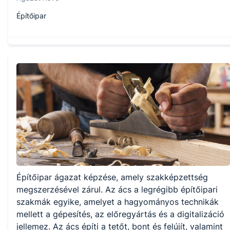
Építőipar
Szakmajegyzék száma
407320601
Képzés időtartama
1.5 év
Választható szakmairányok:
Építőipar ágazat képzése, amely szakképzettség
Nem válaszható
megszerzésével zárul. Az ács a legrégibb építőipari
szakmák egyike, amelyet a hagyományos technikák
KKK/PTT
mellett a gépesítés, az előregyártás és a digitalizáció
KKK letöltése (pdf)
jellemez. Az ács építi a tetőt, bont és felújít, valamint