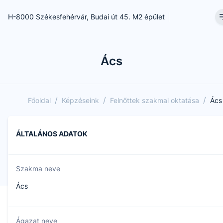
H-8000 Székesfehérvár, Budai út 45. M2 épület
Ács
/
/
/
Főoldal
Képzéseink
Felnőttek szakmai oktatása
Ács
ÁLTALÁNOS ADATOK
Szakma neve
Ács
Ágazat neve