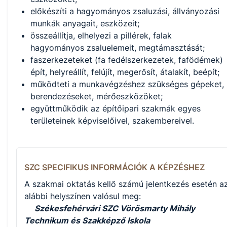
előkészíti a hagyományos zsaluzási, állványozási
munkák anyagait, eszközeit;
összeállítja, elhelyezi a pillérek, falak
hagyományos zsaluelemeit, megtámasztását;
faszerkezeteket (fa fedélszerkezetek, fafödémek)
épít, helyreállít, felújít, megerősít, átalakít, beépít;
működteti a munkavégzéshez szükséges gépeket,
berendezéseket, mérőeszközöket;
együttműködik az építőipari szakmák egyes
területeinek képviselőivel, szakembereivel.
SZC SPECIFIKUS INFORMÁCIÓK A KÉPZÉSHEZ
A szakmai oktatás kellő számú jelentkezés esetén a
alábbi helyszínen valósul meg:
Székesfehérvári SZC Vörösmarty Mihály
Technikum és Szakképző Iskola