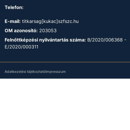
Telefon:
E-mail:
titkarsag[kukac]szfszc.hu
OM azonosító:
203053
Felnőttképzési nyilvántartás száma:
B/2020/006368 -
E/2020/000311
Adatkezelési tájékoztató
Impresszum