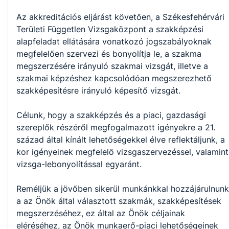
Az akkreditációs eljárást követően, a Székesfehérvári 
Területi Független Vizsgaközpont a szakképzési 
alapfeladat ellátására vonatkozó jogszabályoknak 
megfelelően szervezi és bonyolítja le, a szakma 
megszerzésére irányuló szakmai vizsgát, illetve a 
szakmai képzéshez kapcsolódóan megszerezhető 
szakképesítésre irányuló képesítő vizsgát.

Célunk, hogy a szakképzés és a piaci, gazdasági 
szereplők részéről megfogalmazott igényekre a 21. 
század által kínált lehetőségekkel élve reflektáljunk, a 
kor igényeinek megfelelő vizsgaszervezéssel, valamint 
vizsga-lebonyolítással egyaránt.

Reméljük a jövőben sikerül munkánkkal hozzájárulnunk 
a az Önök által választott szakmák, szakképesítések 
megszerzéséhez, ez által az Önök céljainak 
eléréséhez, az Önök munkaerő-piaci lehetőségeinek 